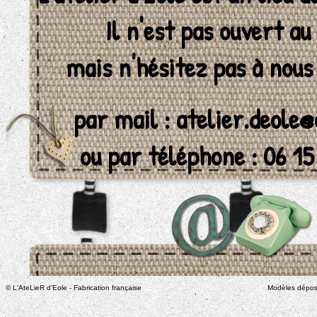
Il n'est pas ouvert au
mais n'hésitez pas à nous
par mail :
atelier.deole@
ou par téléphone : 06 15
© L'AteLieR d'Eole - Fabrication française
Modèles déposés